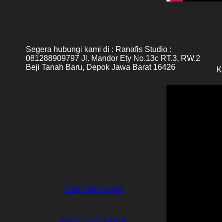
Segera hubungi kami di :
Ranafis Studio :
081288909797
Jl. Mandor Ety No.13c RT.3, RW.2
Beji Tanah Baru, Depok Jawa Barat 16426
K
TENTANG KAMI
INFO CUSTOMER