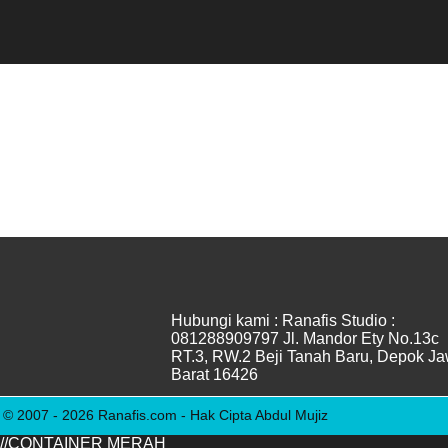
OPERASIONAL STUDIO

Senin
:
13.00 - 21.00

Jumat
:
14.00 - 21.00

Selasa
:
13.00 - 21.00

Sabtu
:
10.00 - 21.00

Rabu
:
13.00 - 21.00

Minggu
:
10.00 - 21.00

Kamis
:
13.00 - 21.00

Hari Raya
:
Tutup
Hubungi kami :
Ranafis Studio :
081288909797
Jl. Mandor Ety No.13c
RT.3, RW.2
Beji Tanah Baru, Depok J
Barat 16426
© 2007 -
2026
Ranafis.com - Hak Cipta Abdul Mujiz
//CONTAINER MERAH