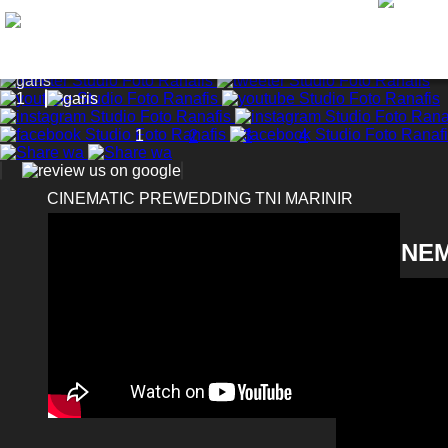
.
1
2
3
4
CINEMATIC PREWEDDING TNI MARINIR
CINE