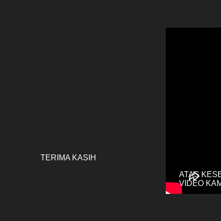
TERIMA
KASIH
ATAS KES
VIDEO KAM